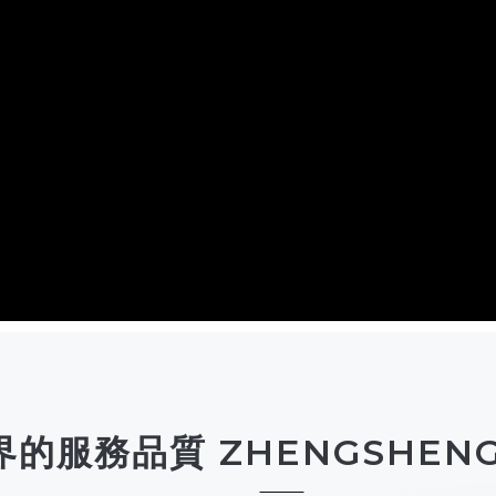
的服務品質 ZHENGSHENG