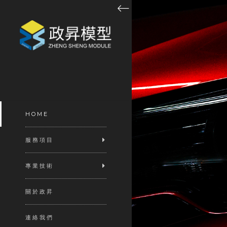
HOME
服務項目
專業技術
關於政昇
連絡我們