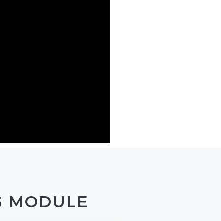
 MODULE